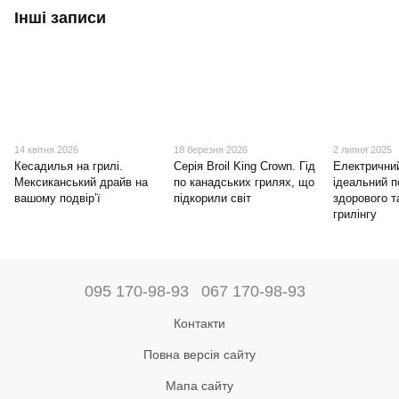
Інші записи
14 квітня 2026
18 березня 2026
2 липня 2025
Кесадилья на грилі.
Серія Broil King Crown. Гід
Електрични
Мексиканський драйв на
по канадських грилях, що
ідеальний п
вашому подвір’ї
підкорили світ
здорового т
грилінгу
095 170-98-93
067 170-98-93
Контакти
Повна версія сайту
Мапа сайту