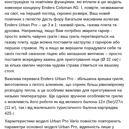
конструкцією та новітніми функціями, які втілили в цю модель
інженери концерну Enders Colsman AG. І, повірте, незважаючи
на свої, на перший погляд, скромні розміри, Ваш новий
помічник з легкістю дасть фору багатьом масивним колегам.
Enders Urban Pro – це 3 в 1: газовий гриль, газова плита та
духовка. Наприклад, якщо Вам потрібно зварити гарнір -
просто зніміть чавунні грати і ваш гриль перетвориться на
газову плиту, куди можна поставити каструлю з гарніром або
першою стравою. Ну а якщо ви вирішили порадувати себе та
своїх гостей смачною піцею або запашною випічкою – просто
поставте всередину камінь для приготування піци (Ø 32 см) і
за кілька хвилин чергова чудова страва з'явиться на вашому
столі.
Важлива перевага Enders Urban Pro - збільшена кришка гриля,
виготовлена з литого алюмінію, що сприяє більш рівномірному
розподілу тепла, а це особливо важливо для приготування на
низьких температурах. Ще однією зручною особливістю грилю
є можливість його роботи як від великого балона 12л (5кг)/27л
(11 кг), так і від маленького туристичного балона-картриджа
425 г.
Характеристики моделі Urban Pro Vario повністю повторюють
параметри основної моделі Urban Pro, відмінність лише у