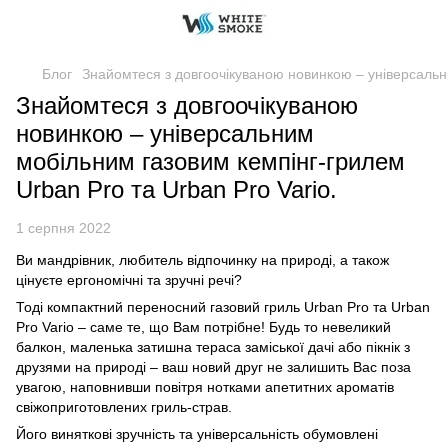
Блог
Знайомтеся з довгоочікуваною новинкою – універсальни
Знайомтеся з довгоочікуваною
новинкою – універсальним
мобільним газовим кемпінг-грилем
Urban Pro та Urban Pro Vario.
1 серпня 2022
Ви мандрівник, любитель відпочинку на природі, а також
цінуєте ергономічні та зручні речі?
Тоді компактний переносний газовий гриль Urban Pro та Urban
Pro Vario – саме те, що Вам потрібне! Будь то невеликий
балкон, маленька затишна тераса заміської дачі або пікнік з
друзями на природі – ваш новий друг не залишить Вас поза
увагою, наповнивши повітря нотками апетитних ароматів
свіжоприготовлених гриль-страв.
Його виняткові зручність та універсальність обумовлені