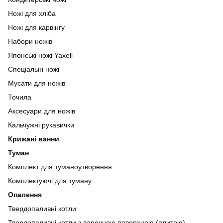
Ножі для хліба
Ножі для карвінгу
Набори ножів
Японські ножі Yaxell
Спеціальні ножі
Мусати для ножів
Точила
Аксесуари для ножів
Кальчужні рукавички
Крижані ванни
Туман
Комплект для туманоутворення
Комплектуючі для туману
Опалення
Твердопаливні котли
Твердопаливні котли з варочною поверхнею (плитою)