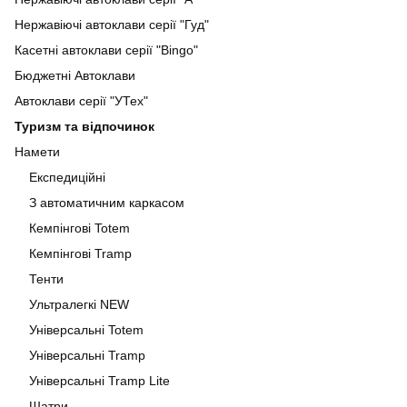
Нержавіючі автоклави серії "Гуд"
Касетні автоклави серії "Bingo"
Бюджетні Автоклави
Автоклави серії "УТех"
Туризм та відпочинок
Намети
Експедиційні
З автоматичним каркасом
Кемпінгові Totem
Кемпінгові Tramp
Тенти
Ультралегкі NEW
Універсальні Totem
Універсальні Tramp
Універсальні Tramp Lite
Шатри