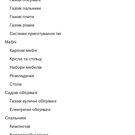
Газові пальники
Газові плити
Газові різаки
Системи приготування їжі
Меблі
Карпові меблі
Крісла та стільці
Набори мебелів
Розкладачки
Столи
Садові обігрівачі
Газові вуличні обігрівачі
Електричні обігрівачі
Спальники
Кемпінгові
Компрессійні мішки