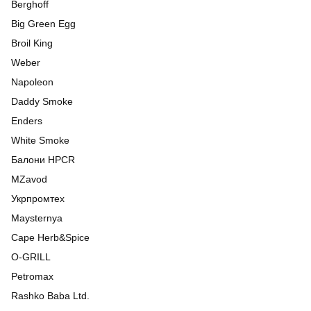
Berghoff
Big Green Egg
Broil King
Weber
Napoleon
Daddy Smoke
Enders
White Smoke
Балони HPCR
MZavod
Укрпромтех
Maysternya
Cape Herb&Spice
O-GRILL
Petromax
Rashko Baba Ltd.