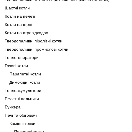
Шахтні котли
Котли на пелеті
Котли на щепі
Котли на агровідходах
Твердопаливні піролізні котли
Твердопаливні промислові котли
Теплогенератори
Газові котли
Парапетні котли
Димохідні котли
Теплоакумулятори
Пелетні пальники
Бункера
Печі та обігрівачі
Камінні топки
Повітряні топки