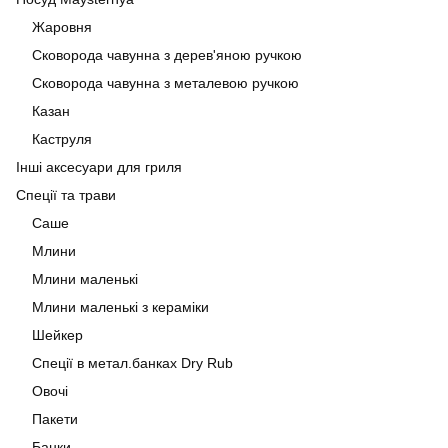
Жаровня
Сковорода чавунна з дерев'яною ручкою
Сковорода чавунна з металевою ручкою
Казан
Каструля
Інші аксесуари для гриля
Спеції та трави
Саше
Млини
Млини маленькі
Млини маленькі з кераміки
Шейкер
Спеції в метал.банках Dry Rub
Овочі
Пакети
Банки