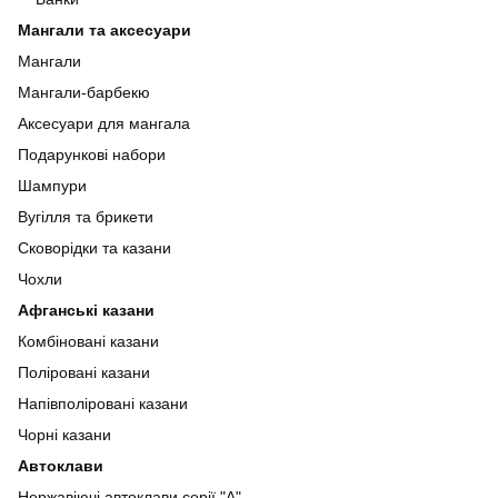
Мангали та аксесуари
Мангали
Мангали-барбекю
Аксесуари для мангала
Подарункові набори
Шампури
Вугілля та брикети
Сковорідки та казани
Чохли
Афганські казани
Комбіновані казани
Поліровані казани
Напівполіровані казани
Чорні казани
Автоклави
Нержавіючі автоклави серії "А"