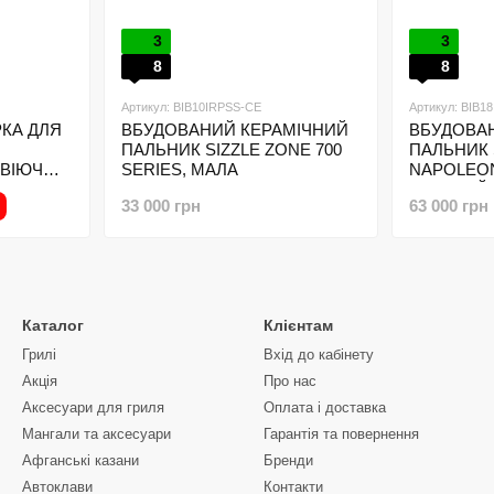
3
3
8
8
Артикул: BIB10IRPSS-CE
Артикул: BIB1
КА ДЛЯ
ВБУДОВАНИЙ КЕРАМІЧНИЙ
ВБУДОВА
ПАЛЬНИК SIZZLE ZONE 700
ПАЛЬНИК 
ВІЮЧОЇ
SERIES, МАЛА
NAPOLEON
0
ВЕЛИКИЙ
33 000 грн
63 000 грн
Каталог
Клієнтам
Грилі
Вхід до кабінету
Акція
Про нас
Аксесуари для гриля
Оплата і доставка
Мангали та аксесуари
Гарантія та повернення
Афганські казани
Бренди
Автоклави
Контакти