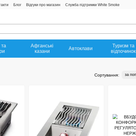
такти
Блог
Відгуки про магазин
Служба підтримки White Smoke
 та
Афганські
Туризм та
Автоклави
ри
казани
відпочинок
за по
Сортування: