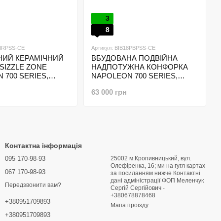
3
8
8IRPSS-CE
Артикул: BIB18PBPSS-CE
НИЙ КЕРАМІЧНИЙ
ВБУДОВАНА ПОДВІЙНА
SIZZLE ZONE
НАДПОТУЖНА КОНФОРКА
 700 SERIES,
NAPOLEON 700 SERIES,
ВЕЛИКА
63 000 грн
Контактна інформація
095 170-98-93
25002 м.Кропивницький, вул.
Олефіренка, 16; ми на гугл картах
067 170-98-93
за посиланням нижче Контактні
дані адміністрації ФОП Меленчук
Передзвонити вам?
Сергій Сергійович -
+380678878468
+380951709893
Мапа проїзду
+380951709893