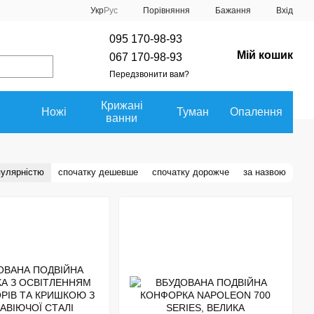
Порівняння
Укр
Рус
Бажання
Вхід
095 170-98-93
Мій кошик
067 170-98-93
Передзвонити вам?
Крижані
Ножі
Туман
Опалення
ванни
пулярністю
спочатку дешевше
спочатку дорожче
за назвою