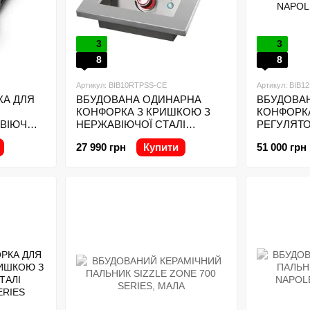
3
3
8
8
Артикул: BIB10RTPSS-CE
Артикул: BIB
КА ДЛЯ
ВБУДОВАНА ОДИНАРНА
ВБУДОВА
КОНФОРКА З КРИШКОЮ З
КОНФОРК
ВІЮЧОЇ
НЕРЖАВІЮЧОЇ СТАЛІ
РЕГУЛЯТО
0
NAPOLEON 700 SERIES
З НЕРЖАВ
27 990 грн
Купити
51 000 грн
NAPOLEON