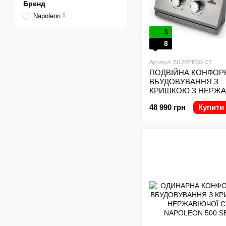
Бренд
Napoleon
8
3
8
Артикул: BI12RTPSS-CE
ПОДВІЙНА КОНФОР
ВБУДОВУВАННЯ З
КРИШКОЮ З НЕРЖА
СТАЛІ NAPOLEON 50
48 990 грн
Купити
SERIES