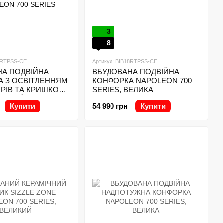
3
8
12RTPSS-CE
Артикул: BIB18RTPSS-CE
НА ПОДВІЙНА
ВБУДОВАНА ПОДВІЙНА
А З ОСВІТЛЕННЯМ
КОНФОРКА NAPOLEON 700
РІВ ТА КРИШКОЮ
SERIES, ВЕЛИКА
ІЮЧОЇ СТАЛІ
Купити
54 990 грн
Купити
 700 SERIES