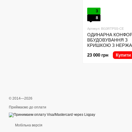
3
8
Артикул: BI10RTPSS-CE
ОДИНАРНА КОНФОР
ВБУДОВУВАННЯ З
КРИШКОЮ З НЕРЖА
СТАЛІ NAPOLEON 50
23 000 грн
Купити
SERIES
© 2014—2026
Приймаємо до оплати
Мобільна версія