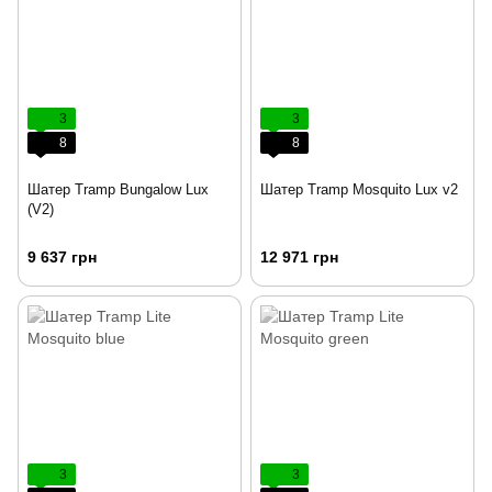
3
3
8
8
Шатер Tramp Bungalow Lux
Шатер Tramp Mosquito Lux v2
(V2)
9 637 грн
12 971 грн
3
3