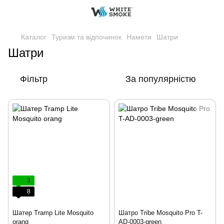
Каталог
Туризм та відпочинок
Намети
Шатри
Шатри
Фільтр
За популярністю
3
8
Шатер Tramp Lite Mosquito
Шатро Tribe Mosquito Pro T-
orang
AD-0003-green