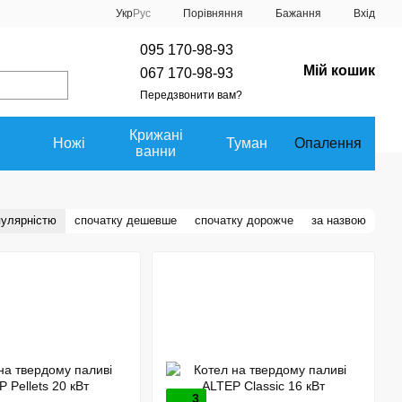
Порівняння
Укр
Рус
Бажання
Вхід
095 170-98-93
Мій кошик
067 170-98-93
Передзвонити вам?
Крижані
Ножі
Туман
Опалення
ванни
пулярністю
спочатку дешевше
спочатку дорожче
за назвою
3