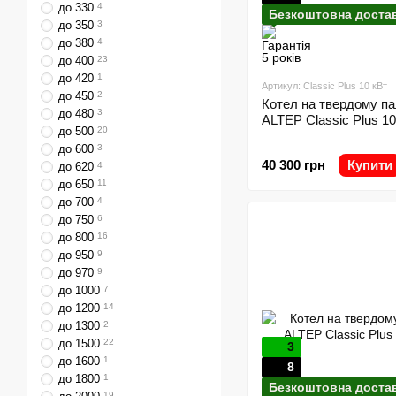
до 330
4
Безкоштовна доста
до 350
3
до 380
4
до 400
23
до 420
1
Артикул: Classic Plus 10 кВт
до 450
2
Котел на твердому па
до 480
3
ALTEP Classic Plus 10
до 500
20
до 600
3
40 300 грн
Купити
до 620
4
до 650
11
до 700
4
до 750
6
до 800
16
до 950
9
до 970
9
до 1000
7
до 1200
14
до 1300
2
до 1500
22
3
до 1600
1
8
до 1800
1
Безкоштовна доста
19