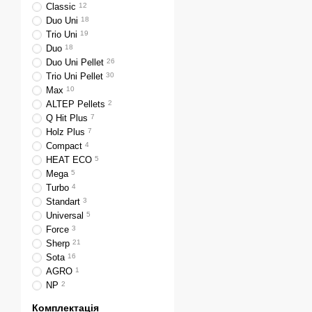
Classic
12
Duo Uni
18
Trio Uni
19
Duo
18
Duo Uni Pellet
26
Trio Uni Pellet
30
Max
10
ALTEP Pellets
2
Q Hit Plus
7
Holz Plus
7
Compact
4
HEAT ECO
5
Mega
5
Turbo
4
Standart
3
Universal
5
Force
3
Sherp
21
Sota
16
AGRO
1
NP
2
Комплектація