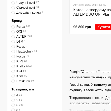
Чавунні печі
27
Артикул: DUO UNI Plus 50
Сталеві печі
30
Котел на твердому па
Димохідні котли
1
ALTEP DUO UNI Plus 
Бренд
Ретра
200
96 800 грн
Купити
OXI
23
ALTEP
243
DTM
15
Козак
8
Heiztechnik
14
Focus
77
KIPI
12
Kratki
1222
Kvit
55
Розділ "Опалення" на на
Kraft
50
найсучасніші та надійні 
Proskuriv
59
Газові котли: У нашому а
Товщина, мм
будинку. Газові котли ві
4
12
Твердопаливні котли: Для
5
51
або пелетах, забезпечую
6
150
8
6
Теплоакамулятори: Наш в