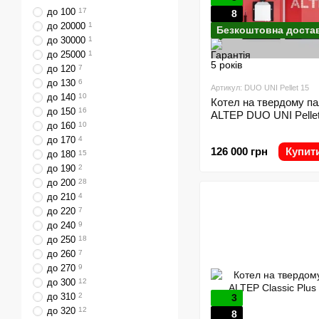
до 100
17
8
до 20000
1
Безкоштовна доста
до 30000
1
до 25000
1
до 120
7
до 130
6
Артикул: DUO UNI Pellet 15
до 140
10
Котел на твердому па
до 150
16
ALTEP DUO UNI Pellet
до 160
10
до 170
4
126 000 грн
Купит
до 180
15
до 190
2
до 200
28
до 210
4
до 220
7
до 240
9
до 250
18
до 260
7
до 270
9
до 300
12
до 310
2
3
до 320
12
8