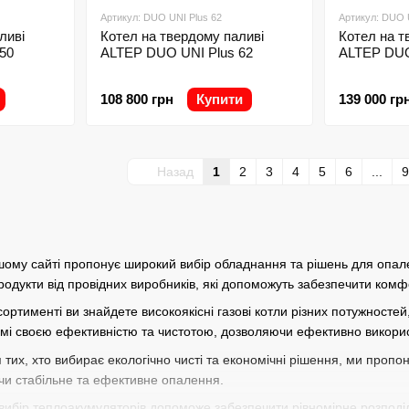
Артикул: DUO UNI Plus 62
Артикул: DUO 
ливі
Котел на твердому паливі
Котел на т
50
ALTEP DUO UNI Plus 62
ALTEP DUO
108 800 грн
Купити
139 000 гр
Назад
1
2
3
4
5
6
...
9
шому сайті пропонує широкий вибір обладнання та рішень для опа
продукти від провідних виробників, які допоможуть забезпечити ком
сортименті ви знайдете високоякісні газові котли різних потужносте
домі своєю ефективністю та чистотою, дозволяючи ефективно викори
 тих, хто вибирає екологічно чисті та економічні рішення, ми пропо
чи стабільне та ефективне опалення.
ибір теплоакумуляторів допоможе забезпечити рівномірне розподіл