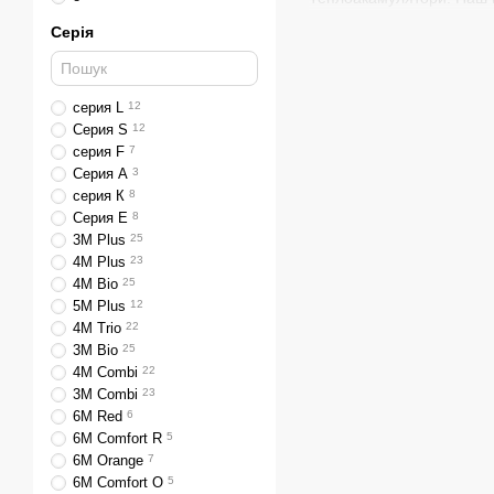
зменшуючи енергоспожи
Серія
Пелетні пальники: Вибір
вигідним варіантом.
серия L
12
Бункера: Ми також пропон
Серия S
12
зручний та організований 
серия F
7
Печі: Наш асортимент вкл
Серия A
3
будинку.
серия К
8
Серия Е
8
Обігрівачі: Для місць з 
3М Plus
25
конвекторні та радіаторні
4М Plus
23
4М Bio
25
Димоходи: Забезпечте еф
5М Plus
12
Незалежно від вашого виб
4М Trio
22
допомогти вам обрати оп
3М Bio
25
4М Combi
22
3М Combi
23
6M Red
6
6M Comfort R
5
6M Orange
7
6M Comfort O
5