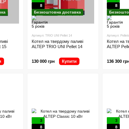
8
8
вка
Безкоштовна доставка
Безкошто
Артикул: TRIO UNI Pellet 14
Артикул: Pellet
ливі
Котел на твердому паливі
Котел на т
 15
ALTEP TRIO UNI Pellet 14
ALTEP Pell
и
130 000 грн
Купити
136 300 гр
3
3
8
8