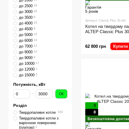
до 2000
до 2500
19
до 3000
16
до 3500
8
Артикул: Classic Plus 30 кВт
до 4000
15
Котел на твердому па
до 4500
8
ALTEP Classic Plus 30
до 5000
22
до 6000
14
62 800 грн
Купити
до 7000
12
до 8000
12
до 9000
8
до 10000
17
до 12000
1
до 15000
5
Потужність, кВт
Від Потужність, кВт
До Потужність, кВт
ОК
Розділ
3
8
Твердопаливні котли
322
Твердопаливні котли з
Безкоштовна доста
варочною поверхнею
(плитою)
2