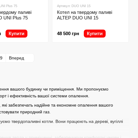
UNI Plus 75
Артикул: DUO UNI 15
вердому паливі
Котел на твердому паливі
 UNI Plus 75
ALTEP DUO UNI 15
н
Купити
48 500 грн
Купити
9
Вперед
лення вашого будинку чи приміщення. Ми пропонуємо
форт і ефективність вашої системи опалення.
й, які забезпечать надійне та економне опалення вашого
стовувати природний газ.
нуємо твердопаливні котли. Вони працюють на дереві, вугіллі
ення тепла у приміщенні, забезпечуючи комфортні умови і