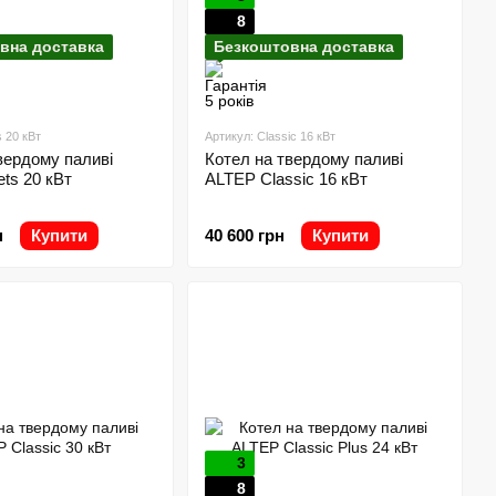
8
вна доставка
Безкоштовна доставка
s 20 кВт
Артикул: Classic 16 кВт
вердому паливі
Котел на твердому паливі
ets 20 кВт
ALTEP Classic 16 кВт
н
Купити
40 600 грн
Купити
3
8