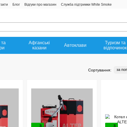
такти
Блог
Відгуки про магазин
Служба підтримки White Smoke
 та
Афганські
Туризм та
Автоклави
ри
казани
відпочинок
за по
Сортування:
3
3