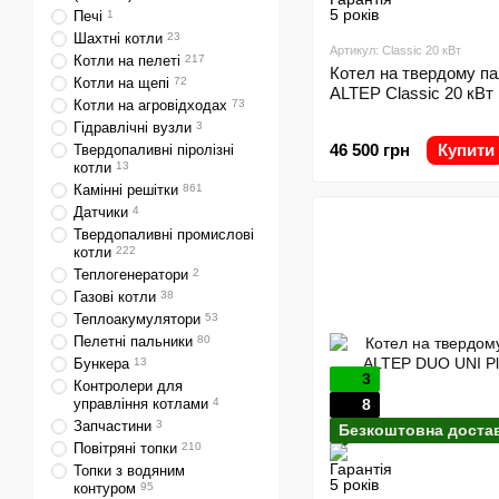
Печі
1
Шахтні котли
23
Артикул: Classic 20 кВт
Котли на пелеті
217
Котел на твердому па
Котли на щепі
72
ALTEP Classic 20 кВт
Котли на агровідходах
73
Гідравлічні вузли
3
46 500 грн
Купити
Твердопаливні піролізні
котли
13
Камінні решітки
861
Датчики
4
Твердопаливні промислові
котли
222
Теплогенератори
2
Газові котли
38
Теплоакумулятори
53
Пелетні пальники
80
Бункера
13
3
Контролери для
управління котлами
4
8
Запчастини
3
Безкоштовна доста
Повітряні топки
210
Топки з водяним
контуром
95