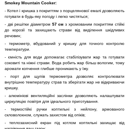
Smokey Mountain Cooker:
- Котел і кришка з покриттям з порцелянової емалі дозволяють
готувати в будь-яку погоду і легко чистяться;
- дві решітки діаметром
57 см
з хромованим покриттям стійкі
до корозії та захищають страви від виділення шкідливих
речовин;
- термометр, вбудований у кришку для точного контролю
температури.
- ємність для води допомагає стабілізувати жар та готувати
соковиті та ніжні страви. Вода робить жар більш вологим, тому
аромати копчення глибше проникають у їжу.
- порт для щупів термометра дозволяє контролювати
внутрішню температуру страв та зберігати жар не відкриваючи
кришку.
- алюмінієві вентиляційні заслінки дозволяють налаштувати
циркуляцію повітря для ідеального приготування.
- термостійкі ручки коптильні з нейлону, армованого
скловолокном, служать захистом від опіків;
- теплозахисний екран під котлом коптильні захищає від
нагрівання ваш газон;