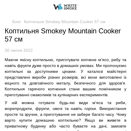
Блог
Коптильня Smokey Mountain Cooker 57 см
Коптильня Smokey Mountain Cooker
57 см
30 липня 2022
Маючи якісну коптильню, приготувати копчене м'ясо, рибу та
навіть фрукти дуже просто в домашніх умовах. Ми пропонуємо
коптильні за доступними цінами. У каталозі майстерні
представлені вироби різних розмірів, всі вони виготовлені із
міцного та довговічного металу, безпечного для здоров'я.
Коптильня гарячого копчення стане вашим помічником у
приготуванні смаколиків та кулінарних експериментів.
У ній можна готувати будь-які види м'яса та риби,
морепродукти, фрукти, овочі та навіть горіхи. Використання
просте та зручне, а приготування не забере багато часу. Чому
варто купити домашню коптильню? Якщо ви живете в
приватному будинку або часто буваєте на дачі, замовте