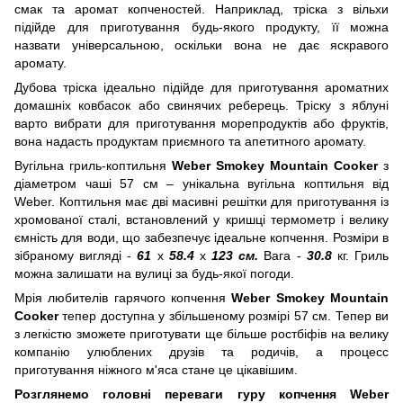
смак та аромат копченостей. Наприклад, тріска з вільхи
підійде для приготування будь-якого продукту, її можна
назвати універсальною, оскільки вона не дає яскравого
аромату.
Дубова тріска ідеально підійде для приготування ароматних
домашніх ковбасок або свинячих реберець. Тріску з яблуні
варто вибрати для приготування морепродуктів або фруктів,
вона надасть продуктам приємного та апетитного аромату.
Вугільна гриль-коптильня
Weber Smokey Mountain Cooker
з
діаметром чаші 57 см – унікальна вугільна коптильня від
Weber. Коптильня має дві масивні решітки для приготування із
хромованої сталі, встановлений у кришці термометр і велику
ємність для води, що забезпечує ідеальне копчення. Розміри в
зібраному вигляді -
61
x
58.4
x
123 см.
Вага
-
30.8
кг. Гриль
можна залишати на вулиці за будь-якої погоди.
Мрія любителів гарячого копчення
Weber Smokey Mountain
Cooker
тепер доступна у збільшеному розмірі 57 см. Тепер ви
з легкістю зможете приготувати ще більше ростбіфів на велику
компанію улюблених друзів та родичів, а процесс
приготування ніжного м'яса стане це цікавішим.
Розглянемо головні переваги гуру копчення Weber