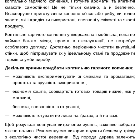
коптильню гарячого копчення, і готуйте ароматні та апетитні
смакоти самостійно! Це не тільки смачно, а й безпечно.
Власноручно приготувавши копчене м'ясо або рибу, ви точно
знаєте, які інгредієнти використані, впевнені у свіжості та якості
продукту.
Коптильня гарячого копчення універсальна і мобільна, вона не
займає багато місця, проста в експлуатації, не потребує
особливого догляду. Достатньо періодично чистити внутрішні
стінки, щоб підтримувати їх у ідеальному стані та продовжити
термін служби виробу.
Декілька причин придбати коптильню гарячого копчення:
можливість експериментувати зі смаками та ароматами;
простота та зручність використання;
економія коштів, собівартість готових товарів нижче, ніж у
магазині;
безпека, впевненість в готуванні;
можливість готувати не лише на ґратах, а й на вазі.
Щоб результат коштував витрачених зусиль, важливо вибрати
якісне паливо. Рекомендуємо використовувати безпечну тріску
з екологічно чистої деревини. Від породи дерева залежить