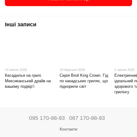
Інші записи
14 квітня 2026
18 березня 2026
2 липня 2025
Кесадилья на грилі.
Серія Broil King Crown. Гід
Електрични
Мексиканський драйв на
по канадських грилях, що
ідеальний п
вашому подвір’ї
підкорили світ
здорового т
грилінгу
095 170-98-93
067 170-98-93
Контакти