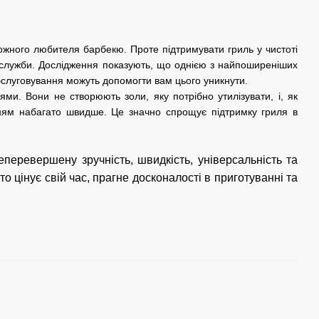
жного любителя барбекю. Проте підтримувати гриль у чистоті
о служби. Дослідження показують, що однією з найпоширеніших
обслуговування можуть допомогти вам цього уникнути.
ми. Вони не створюють золи, яку потрібно утилізувати, і, як
ням набагато швидше. Це значно спрощує підтримку гриля в
еперевершену зручність, швидкість, універсальність та
то цінує свій час, прагне досконалості в приготуванні та