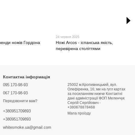
5
24 червня 2025
ренди ножів Гордона
Ножі Arcos - іспанська якість,
перевірена століттями
Контактна інформація
095 170-98-93
25002 м.Кропивницький, вул.
Олефіренка, 16; ми на гугл картах
067 170-98-93
за посиланням нижче Контактні
дані адміністрації ФОП Меленчук
Передзвонити вам?
Сергій Сергійович -
+380678878468
+380951709893
Мапа проїзду
+380951709893
whitesmoke.ua@gmail.com