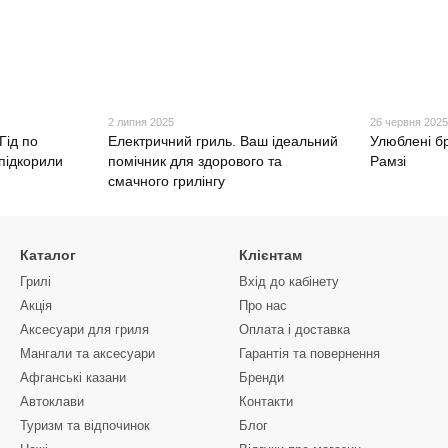
2 липня 2025
26 червня 202
Гід по
Електричний гриль. Ваш ідеальний
Улюблені б
підкорили
помічник для здорового та
Рамзі
смачного грилінгу
Каталог
Клієнтам
Грилі
Вхід до кабінету
Акція
Про нас
Аксесуари для гриля
Оплата і доставка
Мангали та аксесуари
Гарантія та повернення
Афганські казани
Бренди
Автоклави
Контакти
Туризм та відпочинок
Блог