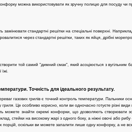
конфорку можна використовувати як зручну полицю для посуду чи п
 замінювати стандартні решітки на спеціальні поверхні. Наприклад,
провалитися через стандартні решітки, таких як яйця, дрібні морепрод
творити той самий "димний смак", який асоціюється з вугільним ба
 їжі.
мператури. Точність для ідеального результату.
реваг газових грилів є точний контроль температури. Пальники осн
у гриля. Це особливо корисно, коли ви одночасно готуєте різні види
ть можете знайти окремі конфорки, що дозволяють створювати зо
клад, стейки на високому жарі з одного боку, а ніжні овочі або риб
х порцій, оскільки ви можете запалити лише одну конфорку, а не вс