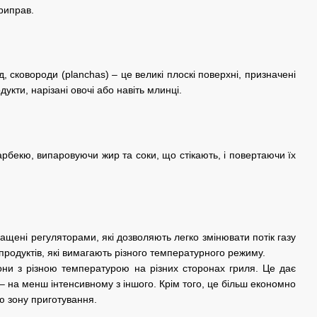
риправ.
 сковороди (planchas) – це великі плоскі поверхні, призначені
укти, нарізані овочі або навіть млинці.
рбекю, випаровуючи жир та соки, що стікають, і повертаючи їх
ащені регуляторами, які дозволяють легко змінювати потік газу
 продуктів, які вимагають різного температурного режиму.
ни з різною температурою на різних сторонах гриля. Це дає
у – на менш інтенсивному з іншого. Крім того, це більш економно
ю зону приготування.