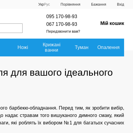
Порівняння
Укр
Рус
Бажання
Вхід
095 170-98-93
Мій кошик
067 170-98-93
Передзвонити вам?
Крижані
Ножі
Туман
Опалення
ванни
лля для вашого ідеального
ого барбекю-обладнання. Перед тим, як зробити вибір,
 що надає стравам того вишуканого димного смаку, який
ваги, які роблять їх вибором №1 для багатьох сучасних