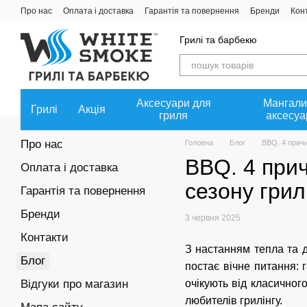
Перейти до основного контенту
Про нас
Оплата і доставка
Гарантія та повернення
Бренди
Кон
Угода користувача
Співпраця
Політика конфіденційності
Грилі та барбекю
Аксесуари для
Мангали
Грилі
Акція
гриля
аксесуа
Про нас
Головна
Блог
BBQ. 4 причи
BBQ. 4 прич
Оплата і доставка
сезону грил
Гарантія та повернення
Бренди
3 червня 2025
Контакти
З настанням тепла та 
Блог
постає вічне питання: 
Відгуки про магазин
очікують від класичног
любителів грилінгу.