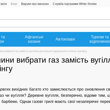
такти
Блог
Відгуки про магазин
Служба підтримки White Smoke
 та
Афганські
Туризм та
Автоклави
ри
казани
відпочинок
ни вибрати газ замість вугілля для вашого ідеального сезону грилінгу
ини вибрати газ замість вугі
інгу
довгих вихідних багато хто замислюється про оновлення св
газ чи вугілля? Деревне вугілля, безперечно, відоме тим,
о барбекю. Однак газові грилі мають свої незаперечні пере