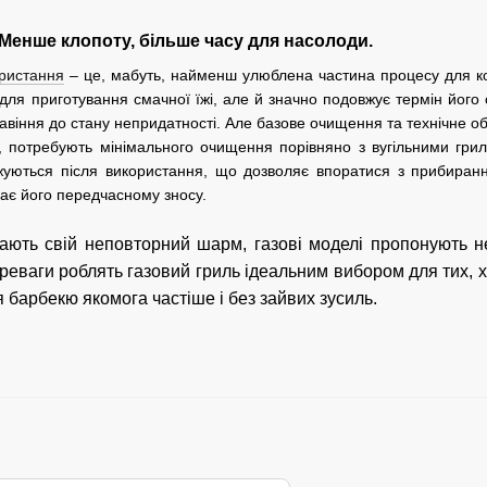
 Менше клопоту, більше часу для насолоди.
ристання
– це, мабуть, найменш улюблена частина процесу для ко
для приготування смачної їжі, але й значно подовжує термін йог
жавіння до стану непридатності. Але базове очищення та технічне 
, потребують мінімального очищення порівняно з вугільними гриля
уються після використання, що дозволяє впоратися з прибиран
гає його передчасному зносу.
мають свій неповторний шарм, газові моделі пропонують н
переваги роблять газовий гриль ідеальним вибором для тих, х
барбекю якомога частіше і без зайвих зусиль.