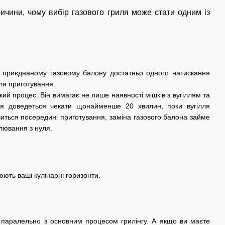
ичини, чому вибір газового гриля може стати одним із
ки приєднаному газовому балону достатньо одного натискання
ля приготування.
ий процес. Він вимагає не лише наявності мішків з вугіллям та
ня доведеться чекати щонайменше 20 хвилин, поки вугілля
читься посередині приготування, заміна газового балона займе
алювання з нуля.
ють ваші кулінарні горизонти.
упів паралельно з основним процесом грилінгу. А якщо ви маєте