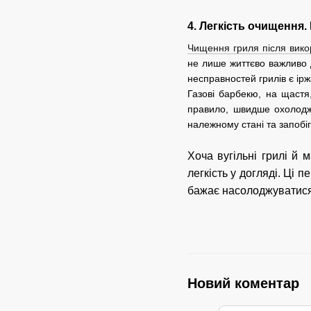
4. Легкість очищення.
Чищення гриля після вико
не лише життєво важливо 
несправностей грилів є ір
Газові барбекю, на щастя
правило, швидше охолодж
належному стані та запобі
Хоча вугільні грилі й 
легкість у догляді. Ці 
бажає насолоджуватися 
Новий коментар