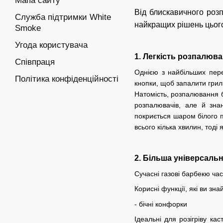
Мапа сайту
Від блискавичного роз
Служба підтримки White
найкращих рішень цього
Smoke
Угода користувача
1. Легкість розпалюва
Співпраця
Однією з найбільших пере
Політика конфіденційності
кнопки, щоб запалити грил
Натомість, розпалювання б
розпалювачів, але й зна
покриється шаром білого п
всього кілька хвилин, тод
2. Більша універсаль
Сучасні газові барбекю ча
Корисні функції, які ви зна
- бічні конфорки
Ідеальні для розігріву ка