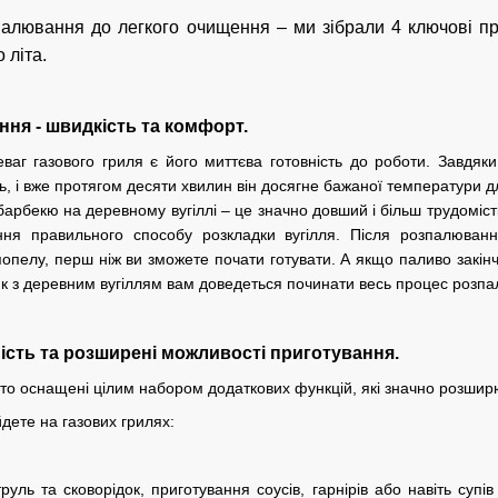
палювання до легкого очищення – ми зібрали 4 ключові пр
 літа.
ння - швидкість та комфорт.
ваг газового гриля є його миттєва готовність до роботи. Завдя
ь, і вже протягом десяти хвилин він досягне бажаної температури д
арбекю на деревному вугіллі – це значно довший і більш трудомістк
ння правильного способу розкладки вугілля. Після розпалюван
опелу, перш ніж ви зможете почати готувати. А якщо паливо закін
і як з деревним вугіллям вам доведеться починати весь процес розп
ність та розширені можливості приготування.
сто оснащені цілим набором додаткових функцій, які значно розширю
йдете на газових грилях:
струль та сковорідок, приготування соусів, гарнірів або навіть с