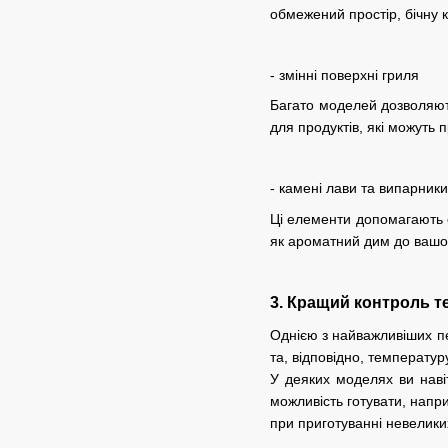
обмежений простір, бічну 
- змінні поверхні гриля
Багато моделей дозволяють
для продуктів, які можуть 
- камені лави та випарники
Ці елементи допомагають с
як ароматний дим до вашої
3. Кращий контроль те
Однією з найважливіших пе
та, відповідно, температур
У деяких моделях ви наві
можливість готувати, напри
при приготуванні невелики