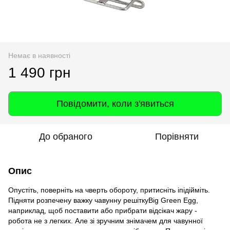
Немає в наявності
1 490 грн
Повідомити, коли з'явиться
До обраного
Порівняти
Опис
Опустіть, поверніть на чверть обороту, притисніть іпідійміть.
Підняти розпечену важку чавунну решіткуBig Green Egg,
наприклад, щоб поставити або прибрати відсікач жару -
робота не з легких. Але зі зручним знімачем для чавунної