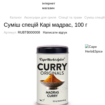
Каталог
Аксесуари для гриля
Спеції та трави
Суміш спецій
Суміш спецій Карі мадрас, 100 г
Артикул:
RUBTB000008
Написати відгук