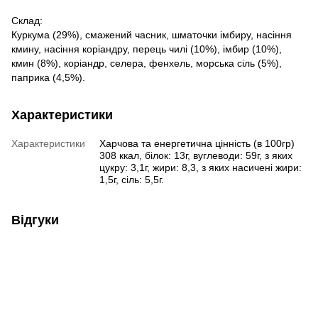
Склад:
Куркума (29%), смажений часник, шматочки імбиру, насіння
кмину, насіння коріандру, перець чилі (10%), імбир (10%),
кмин (8%), коріандр, селера, фенхель, морська сіль (5%),
паприка (4,5%).
Характеристики
Характеристики
Харчова та енергетична цінність (в 100гр)
308 ккал, білок: 13г, вуглеводи: 59г, з яких
цукру: 3,1г, жири: 8,3, з яких насичені жири:
1,5г, сіль: 5,5г.
Відгуки