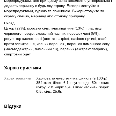
морепродуктам, але при цьому вона абсолютно універсальна і
додасть перчинку в будь-яку страву. Експериментуйте з
морепродуктами, куркою та локшиною. Використовуйте як
окрему спецію, маринад або столову приправу.
Склад:
Цукор (27%), морська сіль, пластівці чилі (13%), пластівці
червоного перцю, смажений часник, порошок чилі (5%),
регулятор кислотності (ацетат натрію), насіння гірчиці, засіб
проти злежквання, часник порошок , порошок лимонного соку
(мальтодекстрин, лимонний сік), барвник (екстракт паприки),
спиртовий оцет
Характеристики
Характеристики
Харчова та енергетична цінність (в 100гр)
354 ккал, білок: 6,1 г, вуглеводи: 50г, з яких
цукру: 29г, жири: 5,4, з яких насичені жири:
0,8г, сіль: 25,6г.
Відгуки