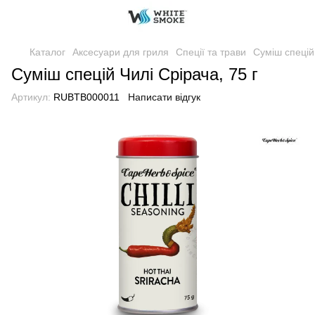
Каталог
Аксесуари для гриля
Спеції та трави
Суміш спецій 
Суміш спецій Чилі Срірача, 75 г
Артикул:
RUBTB000011
Написати відгук