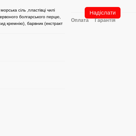
орська сіль ,пластівці чилі
Надіслати
 червоного болгарського перцю,
Оплата
Гарантія
сид кремнію), барвник (екстракт