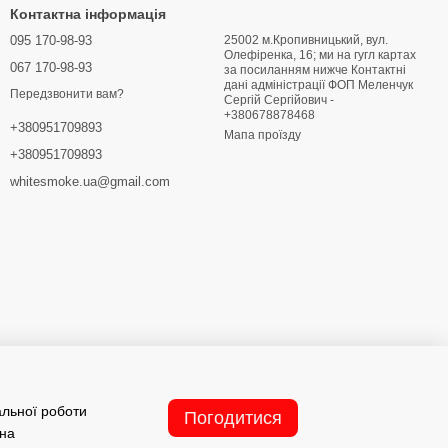
Контактна інформація
095 170-98-93
25002 м.Кропивницький, вул.
Олефіренка, 16; ми на гугл картах
067 170-98-93
за посиланням нижче Контактні
дані адміністрації ФОП Меленчук
Передзвонити вам?
Сергій Сергійович -
+380678878468
+380951709893
Мапа проїзду
+380951709893
whitesmoke.ua@gmail.com
альної роботи
Погодитися
 на