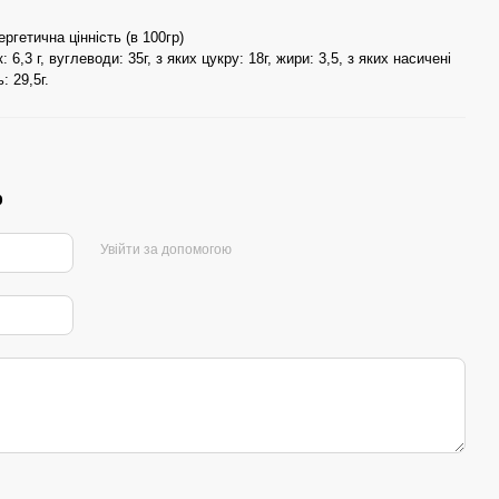
ргетична цінність (в 100гр)
: 6,3 г, вуглеводи: 35г, з яких цукру: 18г, жири: 3,5, з яких насичені
: 29,5г.
р
Увійти за допомогою