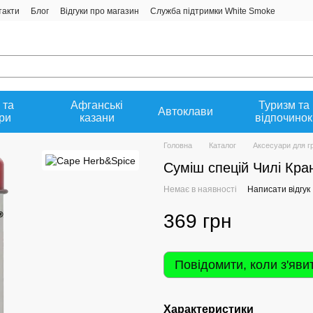
такти
Блог
Відгуки про магазин
Служба підтримки White Smoke
 та
Афганські
Туризм та
Автоклави
ри
казани
відпочинок
Головна
Каталог
Аксесуари для г
Суміш спецій Чилі Кран
Немає в наявності
Написати відгук
369 грн
Повідомити, коли з'яви
Характеристики