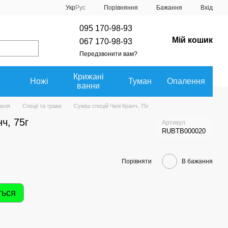
Порівняння
Укр
Рус
Бажання
Вхід
095 170-98-93
Мій кошик
067 170-98-93
Передзвонити вам?
Крижані
Ножі
Туман
Опалення
ванни
риля
Спеції та трави
Суміш спецій Чилі Кранч, 75г
ч, 75г
Артикул
RUBTB000020
Порівняти
В бажання
ться