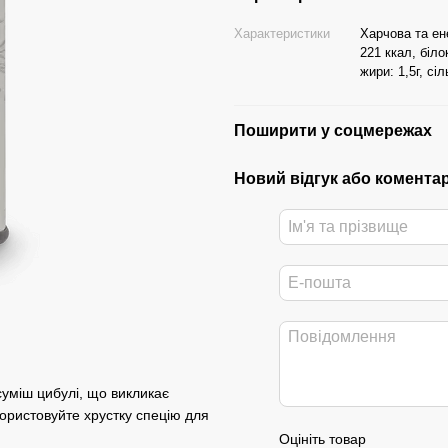
Характеристики
Харчова та ене
221 ккал, білок
жири: 1,5г, сіль
Поширити у соцмережах
Новий відгук або комента
суміш цибулі, що викликає
користовуйте хрустку спецію для
Оцініть товар