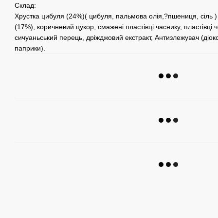
Склад:
Хрустка цибуля (24%)( цибуля, пальмова олія,?пшениця, сіль ) м
(17%), коричневий цукор, смажені пластівці часнику, пластівці
сичуаньський перець, дріжджовий екстракт, Антизлежувач (діок
паприки).