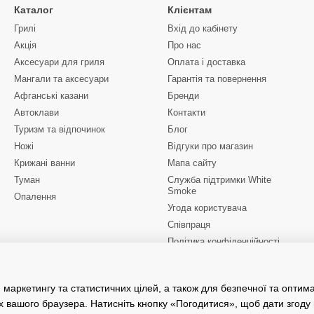
Каталог
Клієнтам
Грилі
Вхід до кабінету
Акція
Про нас
Аксесуари для гриля
Оплата і доставка
Мангали та аксесуари
Гарантія та повернення
Афганські казани
Бренди
Автоклави
Контакти
Туризм та відпочинок
Блог
Ножі
Відгуки про магазин
Крижані ванни
Мапа сайту
Туман
Служба підтримки White
Smoke
Опалення
Угода користувача
Співпраця
Політика конфіденційності
Ми в соцмережах
 маркетингу та статистичних цілей, а також для безпечної та оптим
х вашого браузера. Натисніть кнопку «Погодитися», щоб дати згоду