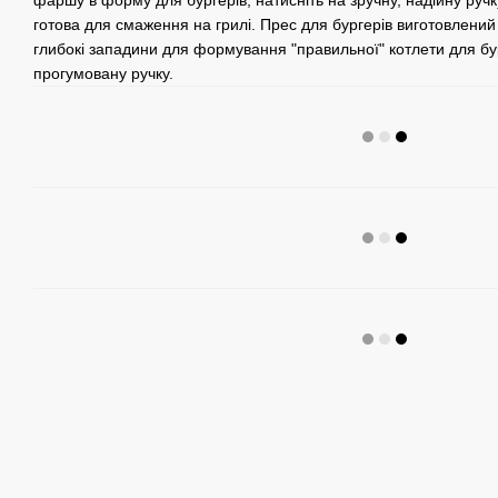
фаршу в форму для бургерів, натисніть на зручну, надійну ручк
готова для смаження на грилі. Прес для бургерів виготовлений
глибокі западини для формування "правильної" котлети для бу
прогумовану ручку.