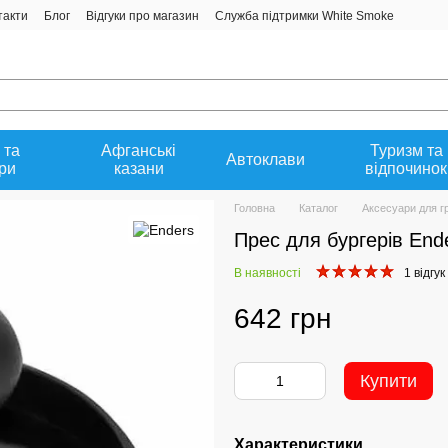
такти
Блог
Відгуки про магазин
Служба підтримки White Smoke
 та
Афганські
Туризм та
Автоклави
ри
казани
відпочинок
Головна
Каталог
Аксесуари для г
Прес для бургерів End
В наявності
1 відгук
642 грн
Купити
Характеристики