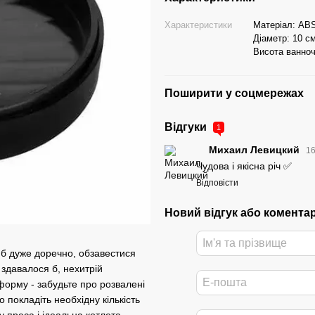
Характеристики
Матеріал: AB
Діаметр: 10 с
Висота ванноч
Поширити у соцмережах
Відгуки
1
Михаил Левицкий
16
Чудова і якісна річ ✅
Відповісти
Новий відгук або комента
б дуже доречно, обзавестися
 здавалося б, нехитрій
 форму - забудьте про розвалені
 покладіть необхідну кількість