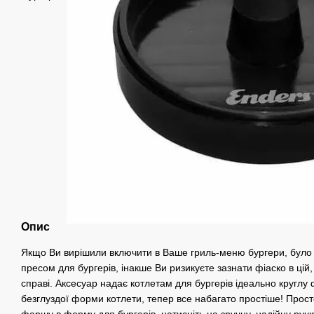
Опис
Якщо Ви вирішили включити в Ваше гриль-меню бургери, було 
пресом для бургерів, інакше Ви ризикуєте зазнати фіаско в цій,
справі. Аксесуар надає котлетам для бургерів ідеально круглу
безглуздої форми котлети, тепер все набагато простіше! Просто