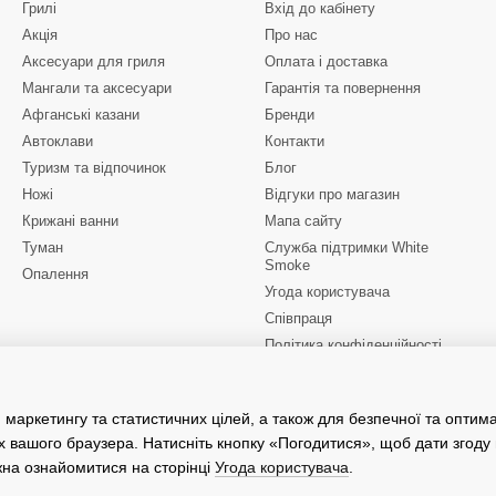
Грилі
Вхід до кабінету
Акція
Про нас
Аксесуари для гриля
Оплата і доставка
Мангали та аксесуари
Гарантія та повернення
Афганські казани
Бренди
Автоклави
Контакти
Туризм та відпочинок
Блог
Ножі
Відгуки про магазин
Крижані ванни
Мапа сайту
Туман
Служба підтримки White
Smoke
Опалення
Угода користувача
Співпраця
Політика конфіденційності
Ми в соцмережах
 маркетингу та статистичних цілей, а також для безпечної та оптим
х вашого браузера. Натисніть кнопку «Погодитися», щоб дати згоду
жна ознайомитися на сторінці
Угода користувача
.