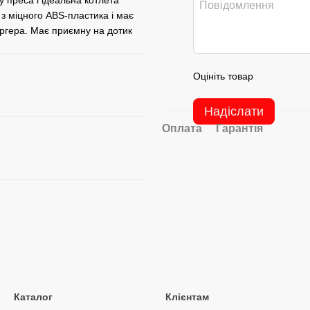
у преса і ідеальна котлета
 з міцного ABS-пластика і має
ргера. Має приємну на дотик
Оцініть товар
Надіслати
Оплата
Гарантія
Каталог
Клієнтам