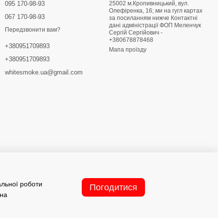
095 170-98-93
25002 м.Кропивницький, вул.
Олефіренка, 16; ми на гугл картах
067 170-98-93
за посиланням нижче Контактні
дані адміністрації ФОП Меленчук
Передзвонити вам?
Сергій Сергійович -
+380678878468
+380951709893
Мапа проїзду
+380951709893
whitesmoke.ua@gmail.com
альної роботи
Погодитися
 на