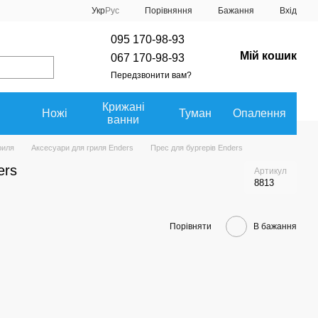
Порівняння
Укр
Рус
Бажання
Вхід
095 170-98-93
Мій кошик
067 170-98-93
Передзвонити вам?
Крижані
Ножі
Туман
Опалення
ванни
риля
Аксесуари для гриля Enders
Прес для бургерів Enders
ers
Артикул
8813
Порівняти
В бажання