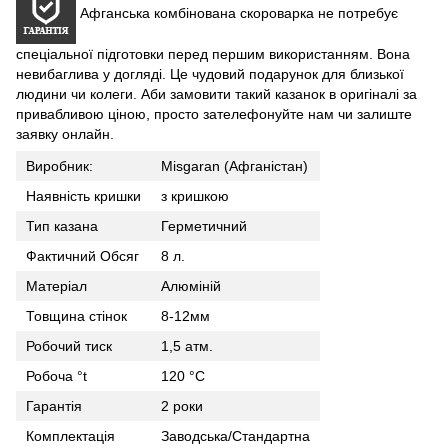
Афганська комбінована скороварка не потребує
спеціальної підготовки перед першим використанням. Вона
невибаглива у догляді. Це чудовий подарунок для близької
людини чи колеги. Аби замовити такий казанок в оригіналі за
привабливою ціною, просто зателефонуйте нам чи залиште
заявку онлайн.
Виробник:
Misgaran (Афганістан)
Наявність кришки
з кришкою
Тип казана
Герметичний
Фактичний Обсяг
8 л.
Матеріал
Алюміній
Товщина стінок
8-12мм
Робочий тиск
1,5 атм.
Робоча °t
120 °C
Гарантія
2 роки
Комплектація
Заводська/Стандартна