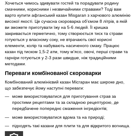
Хочеться чимось здивувати гостей та порадувати родину
смачними, корисними і незвичайними стравами? Тоді вам
варто купити афганський казан Misgaran з харчового алюмінію
високої якості. Це сучасна скороварка об’ємом 8 літрів, в якій
ви зможете приготувати їжу на 5-6 людей. Її кришка
закривається герметично, тому створюється тиск та страви
готуються у власному соку, не втрачають свої корисні
елементи, колір та набувають насиченого смаку. Працює
казан під тиском 1,5-2 атм, тому м'ясо, овочі, перші страви та
гарніри готуються у 2-3 рази швидше, ніж традиційними
методами.
Переваги комбінованої скороварки
Комбінований алюмінієвий казан Місгаран має широке дно,
що забезпечує йому наступні переваги:
може використовуватися для приготування страв за
простими рецептами та за складною рецептурою, де
передбачене попереднє смаження інгредієнтів;
може використовуватися вдома та на природі;
підходять такі казани для плити та для відкритого вогнища.