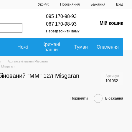
Порівняння
Укр
Рус
Бажання
Вхід
095 170-98-93
Мій кошик
067 170-98-93
Передзвонити вам?
Крижані
Ножі
Туман
Опалення
ванни
и
Афганські казани Misgaran
 Misgaran
бінований "ММ" 12л Misgaran
Артикул
101062
Порівняти
В бажання