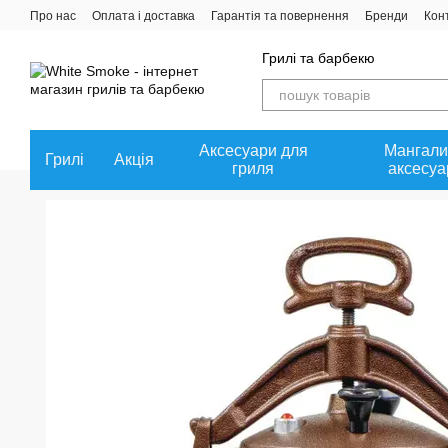
Перейти до основного контенту
Про нас
Оплата і доставка
Гарантія та повернення
Бренди
Кон
Угода користувача
Співпраця
Політика конфіденційності
Грилі та барбекю
Аксесуари для
Мангали
Грилі
Акція
гриля
аксесуа