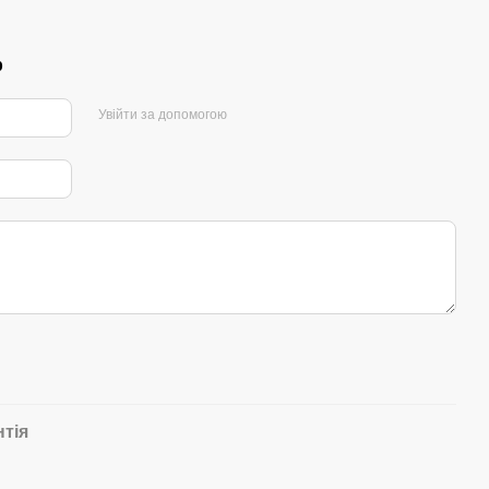
р
Увійти за допомогою
нтія