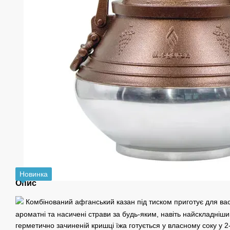
Новинка
Опис
Комбінований афганський казан під тиском приготує для ва
ароматні та насичені страви за будь-яким, навіть найскладніш
герметично зачиненій кришці їжа готується у власному соку у 2