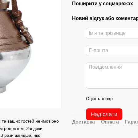
Поширити у соцмережах
Новий відгук або комента
Оцініть товар
Надіслати
с та ваших гостей неймовірно
Доставка
Оплата
Гара
им рецептом. Завдяки
-3 рази швидше, ніж