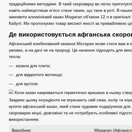
традиційними методами. В такій скороварці ви легко приготуєте 
навіть найжорсткіше м'ясо стане таким, що тане в роті. В нашо
замовити алюмінієвий казан Misgaran об’ємом 12 л в оригіналі 
Кабулі. Ми пропонуємо товар високої якості за привабливою ці
Де використовується афганська скоро
Афганський комбінований казанок Місгаран може стати вам в 
умовах, а на дачі чи на природі. Це начиння підходить для ви
тепла:
казани для плити;
для відкритого вогнища;
для вугілля.
Коли казан накривається герметично кришкою в ньому створю
Завдяки цьому інгредієнти не втрачають свій смак, колір та ко
купити афганський казан, який стане чудовим подарунком для в
скороварки міцні, довговічні та не потребують особливої підг
використанням.
Виробник:
Misgaran (Афганіст