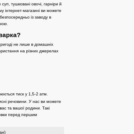
суп, тушковані овочі, гарніри й
му інтернет-магазині ви можете
безпосередньо із заводу в
ною.
варка?
пригоді не лише в домашніх
користання на різних джерелах
ється тиск у 1,5-2 атм.
рисні речовини. У нас ви можете
ас та вашої родини. Такі
отовки перед першим
ан)