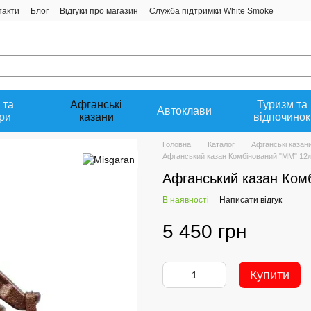
такти
Блог
Відгуки про магазин
Служба підтримки White Smoke
 та
Афганські
Туризм та
Автоклави
ри
казани
відпочинок
Головна
Каталог
Афганські казан
Афганський казан Комбінований "ММ" 12л
Афганський казан Ком
В наявності
Написати відгук
5 450 грн
Купити