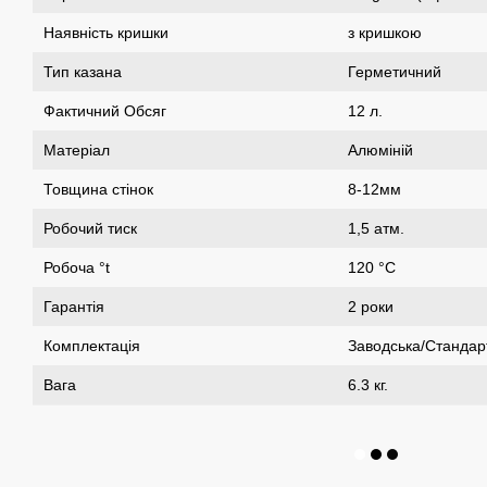
Наявність кришки
з кришкою
Тип казана
Герметичний
Фактичний Обсяг
12 л.
Матеріал
Алюміній
Товщина стінок
8-12мм
Робочий тиск
1,5 атм.
Робоча °t
120 °C
Гарантія
2 роки
Комплектація
Заводська/Стандар
Вага
6.3 кг.