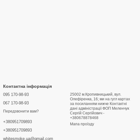
Контактна інформація
095 170-98-93
25002 м.Кропивницький, вул.
Олефіренка, 16; ми на гугл картах
067 170-98-93
за посиланням нижче Контактні
дані адміністрації ФОП Меленчук
Передзвонити вам?
Сергій Сергійович -
+380678878468
+380951709893
Мапа проїзду
+380951709893
whitesmoke.ua@gmail.com