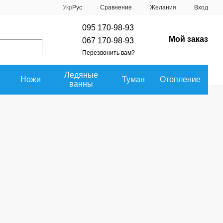
Сравнение
Укр
Рус
Желания
Вход
095 170-98-93
Мой заказ
067 170-98-93
Перезвонить вам?
Ледяные
Ножи
Туман
Отопление
ванны