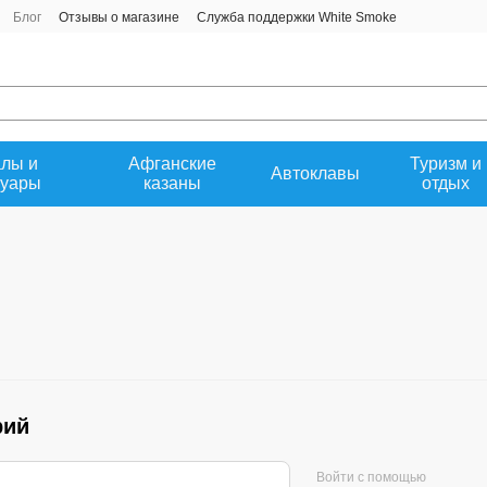
Блог
Отзывы о магазине
Служба поддержки White Smoke
денциальности
лы и
Афганские
Туризм и
Автоклавы
суары
казаны
отдых
рий
Войти с помощью