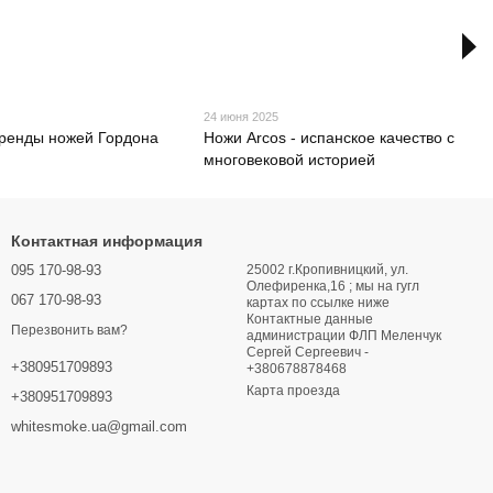
24 июня 2025
ренды ножей Гордона
Ножи Arcos - испанское качество с
многовековой историей
Контактная информация
095 170-98-93
25002 г.Кропивницкий, ул.
Олефиренка,16 ; мы на гугл
067 170-98-93
картах по ссылке ниже
Контактные данные
Перезвонить вам?
администрации ФЛП Меленчук
Сергей Сергеевич -
+380951709893
+380678878468
Карта проезда
+380951709893
whitesmoke.ua@gmail.com