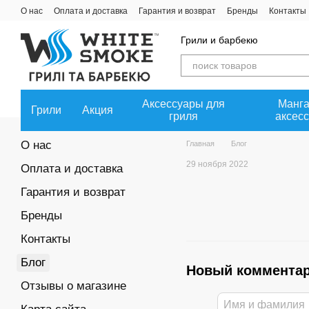
Перейти к основному контенту
О нас
Оплата и доставка
Гарантия и возврат
Бренды
Контакты
Пользовательское соглашение
Сотрудничество
Политика конфи
Грили и барбекю
Аксессуары для
Манга
Грили
Акция
гриля
аксес
О нас
Главная
Блог
29 ноября 2022
Оплата и доставка
Гарантия и возврат
Бренды
Контакты
Блог
Новый коммента
Отзывы о магазине