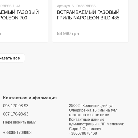
44RBPSS-1-UA
Артикул: BILD485RBPSS
АЕМЫЙ ГАЗОВЫЙ
ВСТРАИВАЕМЫЙ ГАЗОВЫЙ
POLEON 700
ГРИЛЬ NAPOLEON BILD 485
н
58 980 грн
казать все
Контактная информация
095 170-98-93
25002 г.Кропивницкий, ул.
Олефиренка,16 ; мы на гугл
067 170-98-93
картах по ссылке ниже
Контактные данные
Перезвонить вам?
администрации ФЛП Меленчук
Сергей Сергеевич -
+380951709893
+380678878468