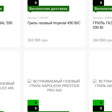
9
9
а
Бесплатная доставка
Бесплатн
Артикул: 996483
Артикул: 9980
IAL 590
Гриль газовый Imperial 490 BIC
ГРИЛЬ ГА
590 BI
163 900 грн
184 900 гр
9
9
9
9