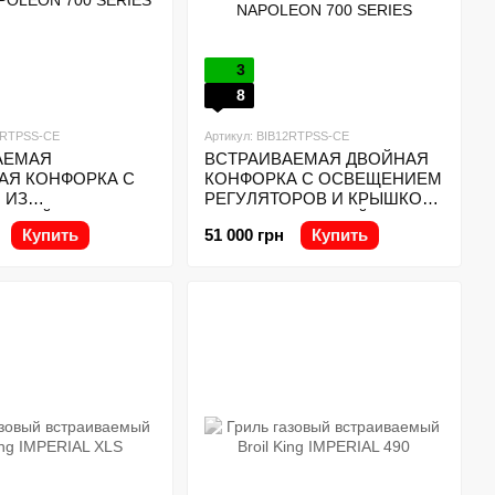
3
8
10RTPSS-CE
Артикул: BIB12RTPSS-CE
АЕМАЯ
ВСТРАИВАЕМАЯ ДВОЙНАЯ
АЯ КОНФОРКА С
КОНФОРКА С ОСВЕЩЕНИЕМ
 ИЗ
РЕГУЛЯТОРОВ И КРЫШКОЙ
ЮЩЕЙ СТАЛИ
ИЗ НЕРЖАВЕЮЩЕЙ СТАЛИ
Купить
51 000 грн
Купить
 700 SERIES
NAPOLEON 700 SERIES