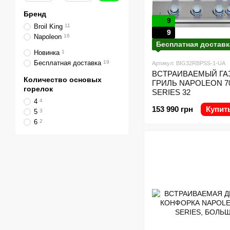
Бренд
9
Broil King
11
9
Napoleon
16
Бесплатная доставк
Новинка
1
Бесплатная доставка
19
Артикул: BIG32RBPSS-1-UA
ВСТРАИВАЕМЫЙ Г
Количество основых
ГРИЛЬ NAPOLEON 7
горелок
SERIES 32
4
4
153 990 грн
Купит
5
3
6
2