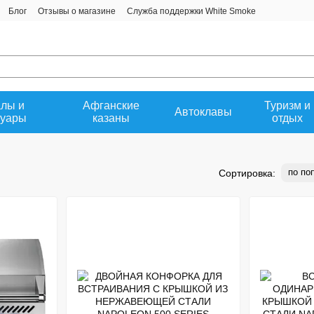
Блог
Отзывы о магазине
Служба поддержки White Smoke
денциальности
лы и
Афганские
Туризм и
Автоклавы
суары
казаны
отдых
по по
Сортировка: