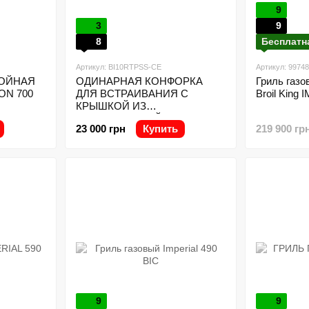
9
3
9
8
Бесплатн
Артикул: BI10RTPSS-CE
Артикул: 9974
ВОЙНАЯ
ОДИНАРНАЯ КОНФОРКА
Гриль газ
ON 700
ДЛЯ ВСТРАИВАНИЯ С
Broil King
КРЫШКОЙ ИЗ
НЕРЖАВЕЮЩЕЙ СТАЛИ
23 000 грн
Купить
219 900 гр
NAPOLEON 500 SERIES
9
9