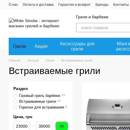
Перейти к основному контенту
О нас
Оплата и доставка
Гарантия и возврат
Бренды
Контакты
Пользовательское соглашение
Сотрудничество
Политика конфи
Грили и барбекю
Аксессуары для
Манга
Грили
Акция
гриля
аксес
Главная
Каталог
Грили
Встраиваемые грили
Встраиваемые грили
Раздел
Газовый гриль барбекю
19
Встраиваемые грили
19
Горелки для встраивания
8
Цена, грн
От Цена, грн
До Цена, грн
OK