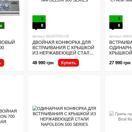
3
3
а
8
8
Артикул: BI12RTPSS-CE
Артикул: BIB
АЗОВЫЙ
ДВОЙНАЯ КОНФОРКА ДЛЯ
ВСТРАИВ
00
ВСТРАИВАНИЯ С КРЫШКОЙ
ОДИНАРН
ИЗ НЕРЖАВЕЮЩЕЙ СТАЛИ
КРЫШКОЙ
NAPOLEON 500 SERIES
НЕРЖАВЕ
ь
48 990 грн
Купить
27 990 грн
NAPOLEON