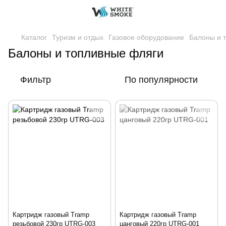
Каталог
Туризм и отдых
Газовое оборудование
Балоны и 
Балоны и топливные фляги
Фильтр
По популярности
Картридж газовый Tramp
Картридж газовый Tramp
резьбовой 230гр UTRG-003
цанговый 220гр UTRG-001